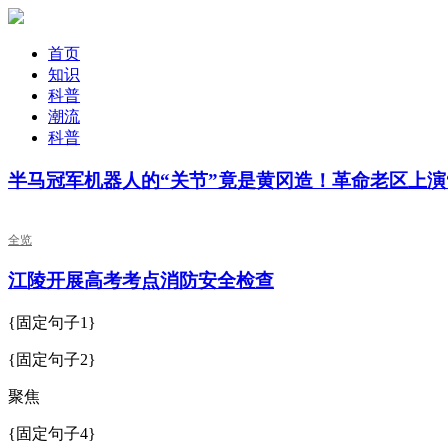
首页
知识
科普
潮流
科普
半马冠军机器人的“关节”竟是黄冈造！革命老区上演
全览
​江陵开展高考考点消防安全检查
{固定句子1}
{固定句子2}
聚焦
{固定句子4}