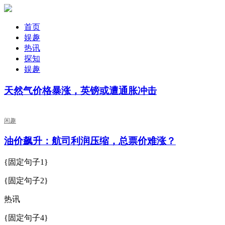
首页
娱趣
热讯
探知
娱趣
天然气价格暴涨，英镑或遭通胀冲击
闲趣
油价飙升：航司利润压缩，总票价难涨？
{固定句子1}
{固定句子2}
热讯
{固定句子4}