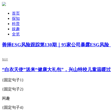
首页
探知
科普
娱趣
全览
善择ESG风险跟踪第130期｜95家公司暴露ESG风
知识
“白衣天使”送来“健康大礼包”，兴山特校儿童温暖
{固定句子1}
{固定句子2}
闲趣
{固定句子4}