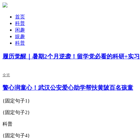
首页
科普
闲趣
娱趣
科普
履历觉醒｜暑期2个月逆袭！留学党必看的科研+实
全览
警心润童心！武汉公安爱心助学帮扶黄陂百名孩童
{固定句子1}
{固定句子2}
科普
{固定句子4}