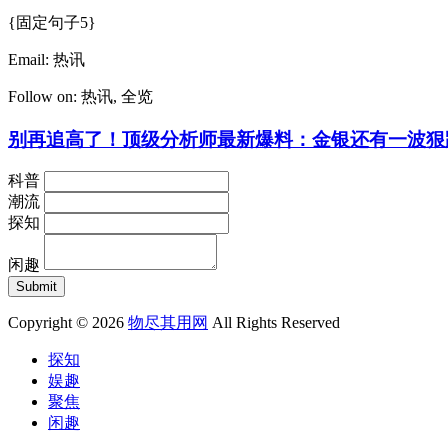
{固定句子5}
Email:
热讯
Follow on:
热讯
,
全览
别再追高了！顶级分析师最新爆料：金银还有一波狠
科普
潮流
探知
闲趣
Copyright © 2026
物尽其用网
All Rights Reserved
探知
娱趣
聚焦
闲趣