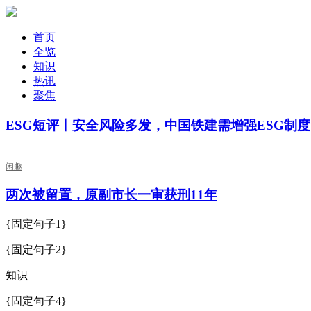
首页
全览
知识
热讯
聚焦
ESG短评丨安全风险多发，中国铁建需增强ESG制度
闲趣
两次被留置，原副市长一审获刑11年
{固定句子1}
{固定句子2}
知识
{固定句子4}