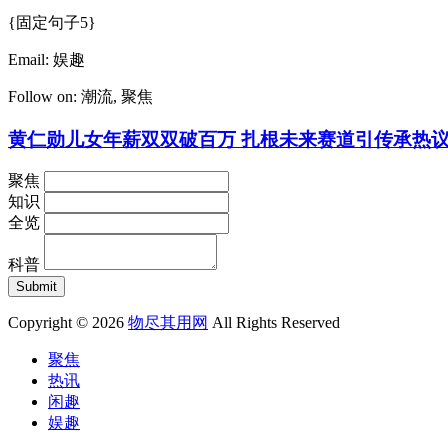
{固定句子5}
Email:
娱趣
Follow on:
潮流
,
聚焦
黄仁勋儿女年薪双双破百万 扎根未来赛道引传承热
聚焦
知识
全览
科普
Copyright © 2026
物尽其用网
All Rights Reserved
聚焦
热讯
闲趣
娱趣