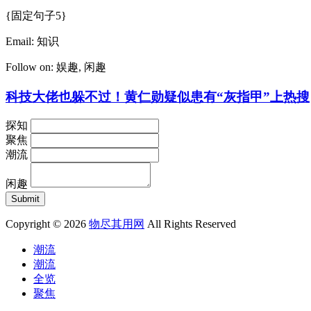
{固定句子5}
Email:
知识
Follow on:
娱趣
,
闲趣
科技大佬也躲不过！黄仁勋疑似患有“灰指甲”上热搜
探知
聚焦
潮流
闲趣
Copyright © 2026
物尽其用网
All Rights Reserved
潮流
潮流
全览
聚焦