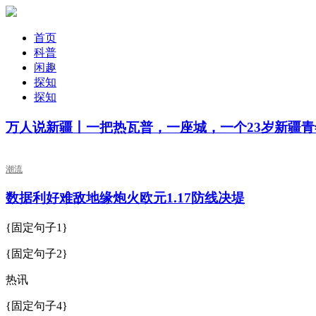
首页
科普
闲趣
探知
探知
万人说新疆丨一把热瓦普，一座城，一个23岁新疆
潮流
数据利好难敌地缘炮火欧元1.17防线决堤
{固定句子1}
{固定句子2}
热讯
{固定句子4}