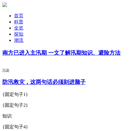
首页
科普
全览
探知
潮流
南方已进入主汛期 一文了解汛期知识、避险方法
闲趣
防汛救灾，这两句话必须刻进脑子
{固定句子1}
{固定句子2}
知识
{固定句子4}