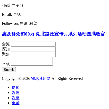
{固定句子5}
Email:
全览
Follow on:
热讯
,
科普
惠及群众超80万 湖北路政宣传月系列活动圆满收官
全览
探知
聚焦
全览
Copyright © 2026
物尽其用网
All Rights Reserved
探知
娱趣
娱趣
全览