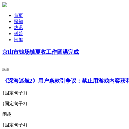
首页
探知
热讯
科普
闲趣
京山市钱场镇夏收工作圆满完成
娱趣
《深海迷航2》用户条款引争议：禁止用游戏内容获
{固定句子1}
{固定句子2}
闲趣
{固定句子4}