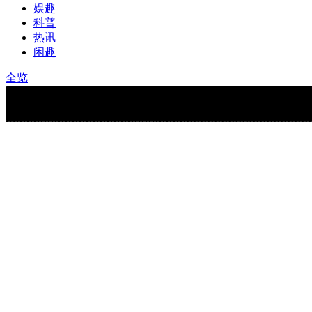
娱趣
科普
热讯
闲趣
全览