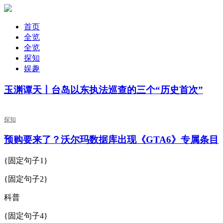
首页
全览
全览
探知
娱趣
玉渊谭天丨台岛以东执法巡查的三个“历史首次”
探知
预购要来了？沃尔玛数据库出现《GTA6》专属条目
{固定句子1}
{固定句子2}
科普
{固定句子4}