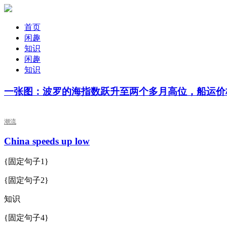
首页
闲趣
知识
闲趣
知识
一张图：波罗的海指数跃升至两个多月高位，船运价
潮流
China speeds up low
{固定句子1}
{固定句子2}
知识
{固定句子4}