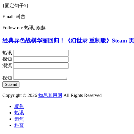
{固定句子5}
Email:
科普
Follow on:
热讯
,
娱趣
经典异色战棋华丽回归！《幻世录 重制版》Steam
热讯
探知
潮流
探知
Copyright © 2026
物尽其用网
All Rights Reserved
聚焦
热讯
聚焦
科普