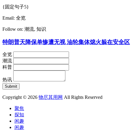
{固定句子5}
Email:
全览
Follow on:
潮流
,
知识
特朗普天降保单惨遭无视 油轮集体熄火躲在安全区
全览
潮流
科普
热讯
Copyright © 2026
物尽其用网
All Rights Reserved
聚焦
探知
闲趣
闲趣