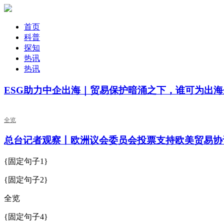
首页
科普
探知
热讯
热讯
ESG助力中企出海｜贸易保护暗涌之下，谁可为出
全览
总台记者观察丨欧洲议会委员会投票支持欧美贸易协
{固定句子1}
{固定句子2}
全览
{固定句子4}