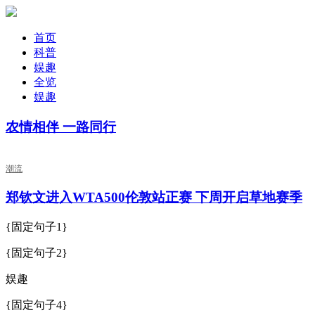
首页
科普
娱趣
全览
娱趣
农情相伴 一路同行
潮流
郑钦文进入WTA500伦敦站正赛 下周开启草地赛季
{固定句子1}
{固定句子2}
娱趣
{固定句子4}