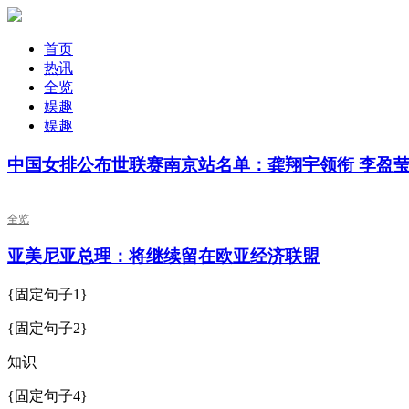
首页
热讯
全览
娱趣
娱趣
中国女排公布世联赛南京站名单：龚翔宇领衔 李盈
全览
亚美尼亚总理：将继续留在欧亚经济联盟
{固定句子1}
{固定句子2}
知识
{固定句子4}