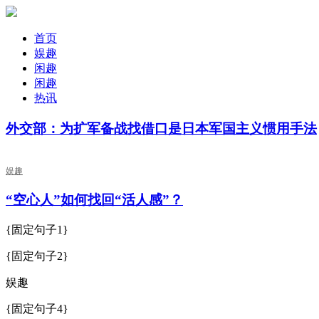
首页
娱趣
闲趣
闲趣
热讯
外交部：为扩军备战找借口是日本军国主义惯用手法
娱趣
“空心人”如何找回“活人感”？
{固定句子1}
{固定句子2}
娱趣
{固定句子4}