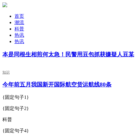
首页
潮流
科普
热讯
热讯
本是同根生相煎何太急！民警用豆包抓获嫌疑人豆某
知识
今年前五月我国新开国际航空货运航线80条
{固定句子1}
{固定句子2}
科普
{固定句子4}