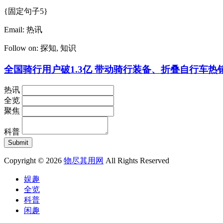
{固定句子5}
Email:
热讯
Follow on:
探知
,
知识
全国骑行用户破1.3亿 带动骑行装备、折叠自行车热
热讯
全览
聚焦
科普
Copyright © 2026
物尽其用网
All Rights Reserved
娱趣
全览
科普
闲趣