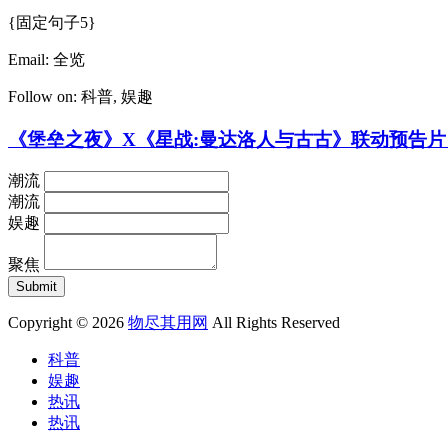
{固定句子5}
Email:
全览
Follow on:
科普
,
娱趣
《堡垒之夜》X《星战:曼达洛人与古古》联动预告片
潮流
潮流
娱趣
聚焦
Copyright © 2026
物尽其用网
All Rights Reserved
科普
娱趣
热讯
热讯