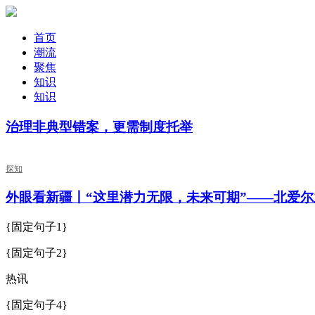
首页
潮流
聚焦
知识
知识
治理非典型错案，更需制度托举
探知
外眼看新疆丨“这里潜力无限，未来可期”——北爱
{固定句子1}
{固定句子2}
热讯
{固定句子4}