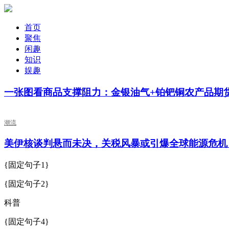
首页
聚焦
闲趣
知识
娱趣
一张图看商品支撑阻力：金银油气+铂钯铜农产品期货(2
潮流
美伊核谈判悬而未决，关税风暴或引爆全球能源危机
{固定句子1}
{固定句子2}
科普
{固定句子4}