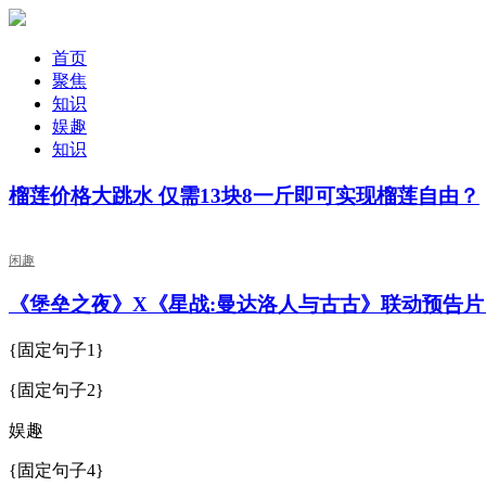
首页
聚焦
知识
娱趣
知识
榴莲价格大跳水 仅需13块8一斤即可实现榴莲自由？
闲趣
《堡垒之夜》X《星战:曼达洛人与古古》联动预告片
{固定句子1}
{固定句子2}
娱趣
{固定句子4}