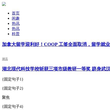
首页
闲趣
热讯
热讯
科普
加拿大留学迎利好！COOP 工签全面取消，留学就
潮流
湖北现代科技学校斩获三项市级教研一等奖 跻身武
{固定句子1}
{固定句子2}
聚焦
{固定句子4}