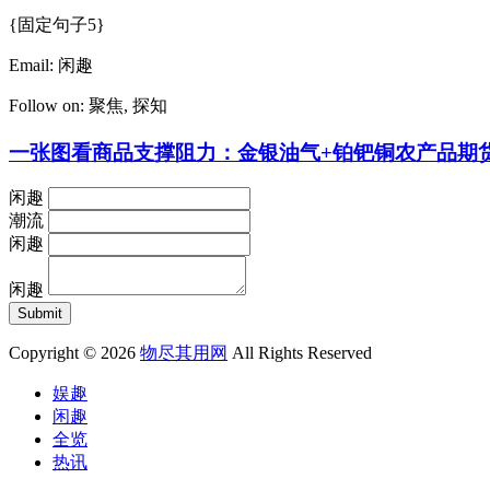
{固定句子5}
Email:
闲趣
Follow on:
聚焦
,
探知
一张图看商品支撑阻力：金银油气+铂钯铜农产品期货(2
闲趣
潮流
闲趣
闲趣
Copyright © 2026
物尽其用网
All Rights Reserved
娱趣
闲趣
全览
热讯