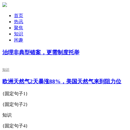
首页
热讯
聚焦
知识
闲趣
治理非典型错案，更需制度托举
知识
欧洲天然气2天暴涨88%，美国天然气来到阻力位
{固定句子1}
{固定句子2}
知识
{固定句子4}