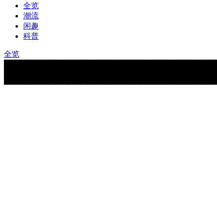
全览
潮流
闲趣
科普
全览