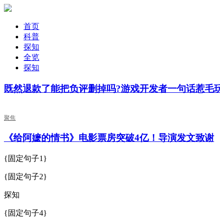
首页
科普
探知
全览
探知
既然退款了能把负评删掉吗?游戏开发者一句话惹毛
聚焦
《给阿嬷的情书》电影票房突破4亿！导演发文致谢
{固定句子1}
{固定句子2}
探知
{固定句子4}