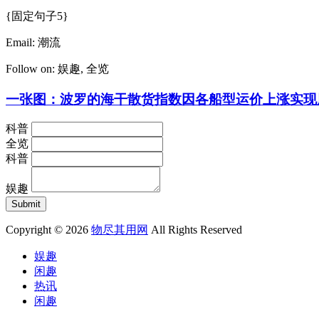
{固定句子5}
Email:
潮流
Follow on:
娱趣
,
全览
一张图：波罗的海干散货指数因各船型运价上涨实现
科普
全览
科普
娱趣
Copyright © 2026
物尽其用网
All Rights Reserved
娱趣
闲趣
热讯
闲趣